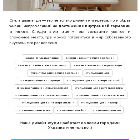
Стиль джапанди — это не только дизайн интерьера, но и образ
жизни, направленный на
достижение внутренней гармонии
и покоя
. Следуя этим идеям, вы создадите уютное и
спокойное место, где можно погрузиться в мир собственного
внутреннего равновесия.
japandi стиль джапанди
Дизайн и ремонт в стиле джапанди
Заказать дизайн в стиле джапанди
Заказать ремонт в стиле джапанди
Ремонт под ключ в стиле джапанди
стиль джапанди
стиль джапанди в интерьере
стиль джапанди в интерьере гостиной
стиль джапанди в интерьере детской
стиль джапанди в интерьере дома
стиль джапанди в интерьере квартиры
стиль джапанди в интерьере кухни
стиль джапанди в интерьере спальни
стиль джапанди интерьер
стиль джапанди кухня
стиль джапанди фото
стиль джапанди это
Наша дизайн-студия работает со всеми городами
Украины и не только ;)