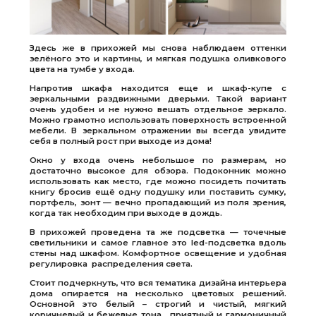
Здесь же в прихожей мы снова наблюдаем оттенки
зелёного это и картины, и мягкая подушка оливкового
цвета на тумбе у входа.
Напротив шкафа находится еще и шкаф-купе с
зеркальными раздвижными дверьми. Такой вариант
очень удобен и не нужно вешать отдельное зеркало.
Можно грамотно использовать поверхность встроенной
мебели. В зеркальном отражении вы всегда увидите
себя в полный рост при выходе из дома!
Окно у входа очень небольшое по размерам, но
достаточно высокое для обзора. Подоконник можно
использовать как место, где можно посидеть почитать
книгу бросив ещё одну подушку или поставить сумку,
портфель, зонт — вечно пропадающий из поля зрения,
когда так необходим при выходе в дождь.
В прихожей проведена та же подсветка — точечные
светильники и самое главное это led-подсветка вдоль
стены над шкафом. Комфортное освещение и удобная
регулировка распределения света.
Стоит подчеркнуть, что вся тематика дизайна интерьера
дома опирается на несколько цветовых решений.
Основной это белый – строгий и чистый, мягкий
коричневый и бежевые тона, приятный и гармоничный