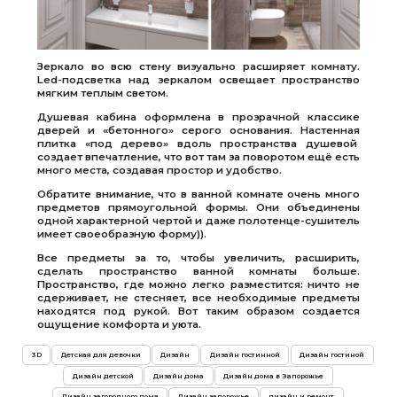
Зеркало во всю стену визуально расширяет комнату.
Led-подсветка над зеркалом освещает пространство
мягким теплым светом.
Душевая кабина оформлена в прозрачной классике
дверей и «бетонного» серого основания. Настенная
плитка «под дерево» вдоль пространства душевой
создает впечатление, что вот там за поворотом ещё есть
много места, создавая простор и удобство.
Обратите внимание, что в ванной комнате очень много
предметов прямоугольной формы. Они объединены
одной характерной чертой и даже полотенце-сушитель
имеет своеобразную форму)).
Все предметы за то, чтобы увеличить, расширить,
сделать пространство ванной комнаты больше.
Пространство, где можно легко разместится: ничто не
сдерживает, не стесняет, все необходимые предметы
находятся под рукой. Вот таким образом создается
ощущение комфорта и уюта.
3D
Детская для девочки
Дизайн
Дизайн гостинной
Дизайн гостиной
Дизайн детской
Дизайн дома
Дизайн дома в Запорожье
Дизайн загородного дома
Дизайн запорожье
дизайн и ремонт