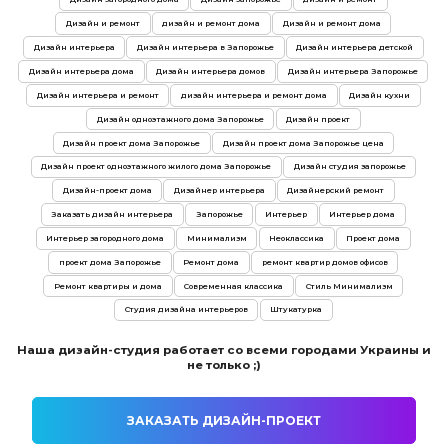
Дизайн и ремонт
дизайн и ремонт дома
Дизайн и ремонт дома
Дизайн интерьера
Дизайн интерьера в Запорожье
Дизайн интерьера детской
Дизайн интерьера дома
Дизайн интерьера домов
Дизайн интерьера Запорожье
Дизайн интерьера и ремонт
дизайн интерьера и ремонт дома
Дизайн кухни
Дизайн одноэтажного дома Запорожье
Дизайн проект
Дизайн проект дома Запорожье
Дизайн проект дома Запорожье цена
Дизайн проект одноэтажного жилого дома Запорожье
Дизайн студия запорожье
Дизайн-проект дома
Дизайнер интерьера
Дизайнерский ремонт
Заказать дизайн интерьера
Запорожье
Интерьер
Интерьер дома
Интерьер загородного дома
Минимализм
Неоклассика
Проект дома
проект дома Запорожье
Ремонт дома
ремонт квартир домов офисов
Ремонт квартиры и дома
Современная классика
Стиль Минимализм
Студия дизайна интерьеров
Штукатурка
Наша дизайн-студия работает со всеми городами Украины и
не только ;)
ЗАКАЗАТЬ ДИЗАЙН-ПРОЕКТ