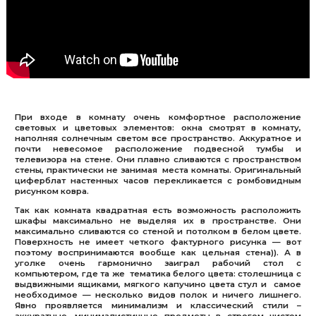
При входе в комнату очень комфортное расположение
световых и цветовых элементов: окна смотрят в комнату,
наполняя солнечным светом все пространство. Аккуратное и
почти невесомое расположение подвесной тумбы и
телевизора на стене. Они плавно сливаются с пространством
стены, практически не занимая места комнаты. Оригинальный
циферблат настенных часов перекликается с ромбовидным
рисунком ковра.
Так как комната квадратная есть возможность расположить
шкафы максимально не выделяя их в пространстве. Они
максимально сливаются со стеной и потолком в белом цвете.
Поверхность не имеет четкого фактурного рисунка — вот
поэтому воспринимаются вообще как цельная стена)). А в
уголке очень гармонично заиграл рабочий стол с
компьютером, где та же тематика белого цвета: столешница с
выдвижными ящиками, мягкого капучино цвета стул и самое
необходимое — несколько видов полок и ничего лишнего.
Явно проявляется минимализм и классический стили –
аккуратные, минималистичные предметы в строгом чистом