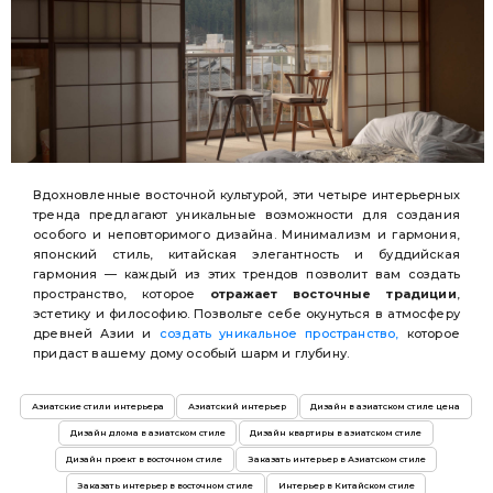
Вдохновленные восточной культурой, эти четыре интерьерных
тренда предлагают уникальные возможности для создания
особого и неповторимого дизайна. Минимализм и гармония,
японский стиль, китайская элегантность и буддийская
гармония — каждый из этих трендов позволит вам создать
пространство, которое
отражает восточные традиции
,
эстетику и философию. Позвольте себе окунуться в атмосферу
древней Азии и
создать уникальное пространство,
которое
придаст вашему дому особый шарм и глубину.
Азиатские стили интерьера
Азиатский интерьер
Дизайн в азиатском стиле цена
Дизайн длома в азиатском стиле
Дизайн квартиры в азиатском стиле
Дизайн проект в восточном стиле
Заказать интерьер в Азиатском стиле
Заказать интерьер в восточном стиле
Интерьер в Китайском стиле